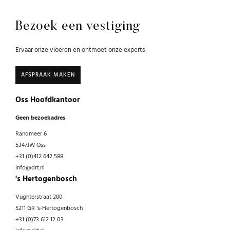
Bezoek een vestiging
Ervaar onze vloeren en ontmoet onze experts
AFSPRAAK MAKEN
Oss Hoofdkantoor
Geen bezoekadres
Randmeer 6
5347JW Oss
+31 (0)412 642 588
info@drt.nl
's Hertogenbosch
Vughterstraat 280
5211 GR ‘s-Hertogenbosch
+31 (0)73 612 12 03