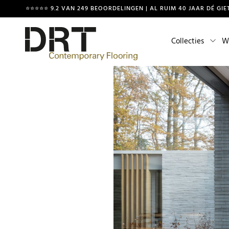
⭐⭐⭐⭐⭐ 9.2 VAN 249 BEOORDELINGEN | AL RUIM 40 JAAR DÉ GIE
Collecties
W