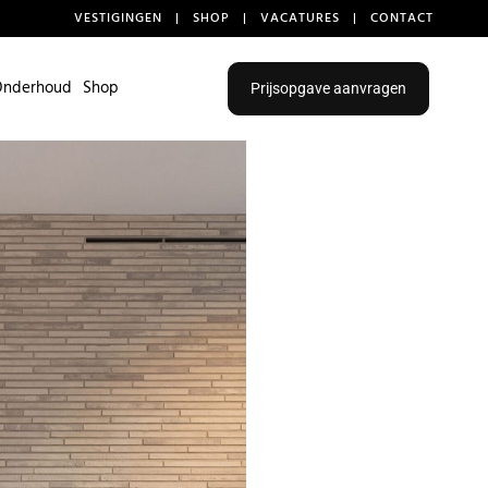
VESTIGINGEN
|
SHOP
|
VACATURES
|
CONTACT
Onderhoud
Shop
Prijsopgave aanvragen