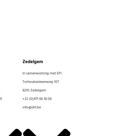
Zedelgem
In samenwerking met EPI
Torhoutsesteenweg 107
s
8210 Zedelgem
59
+32 (0)471 66 18 06
info@drt.be