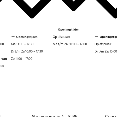
Openingstijden
Op afspraak:
Openingstijden
Openingstij
:00
Ma 13:00 – 17:30
Ma t/m Za: 10:00 – 17:00
Op afspraak:
Di t/m Za 10:00 – 17:30
Di t/m Za: 10:00
g van
Zo 11:00 – 17:00
:00
st
Showrooms in NL & BE
Consu