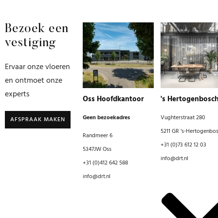
Bezoek een
vestiging
Ervaar onze vloeren
en ontmoet onze
experts
Oss Hoofdkantoor
's Hertogenbosc
Geen bezoekadres
Vughterstraat 280
AFSPRAAK MAKEN
5211 GR ‘s-Hertogenbo
Randmeer 6
+31 (0)73 612 12 03
5347JW Oss
info@drt.nl
+31 (0)412 642 588
info@drt.nl