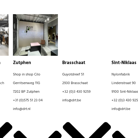
h
Zutphen
Brasschaat
Sint-Niklaas
Shop in shop Cilo
Guyotdreef 51
Nylonfabrik
sch
Gerritsenweg 11G
2930 Brasschaat
Lindenstraat 90
7202 BP Zutphen
+32 (0)3 430 9259
9100 Sint-Niklaa
+31 (0)575 51 23 04
info@drt.be
+32 (0)3 430 92
info@drt.nl
info@drt.be