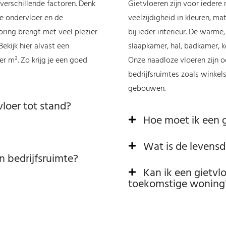
verschillende factoren. Denk
Gietvloeren zijn voor iedere 
pe ondervloer en de
veelzijdigheid in kleuren, ma
ing brengt met veel plezier
bij ieder interieur. De warm
Bekijk hier alvast een
slaapkamer, hal, badkamer, ke
r m². Zo krijg je een goed
Onze naadloze vloeren zijn 
bedrijfsruimtes zoals winkel
gebouwen.
vloer tot stand?
Hoe moet ik een 
Wat is de levensd
n bedrijfsruimte?
Kan ik een gietvl
toekomstige woning