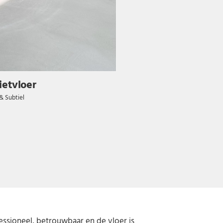
ietvloer
Urban Velvet Beto
 Subtiel
Zacht & Fluweel
essioneel, betrouwbaar en de vloer is