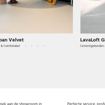
ban Velvet
LavaLoft G
k & Comfortabel
Cementgebonden &
zoek aan de showroom in
Perfecte service, prof