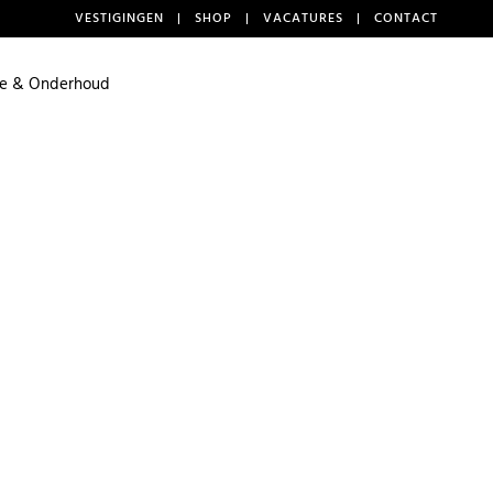
VESTIGINGEN
|
SHOP
|
VACATURES
|
CONTACT
ce & Onderhoud