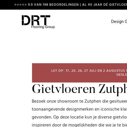
⭐⭐⭐⭐⭐ 9.9 VAN 198 BEOORDELINGEN | AL 40 JAAR DÉ GIETVLOE
Design G
LET OP: 17, 20, 26, 27 JULI EN 2 AUGUS
GESLO
Gietvloeren Zutp
Bezoek onze showroom te Zutphen die gesitueer
toonaangevende designmerken en iconische klas
gevonden. Op deze locatie kun je diverse gietvloe
inspireren door de mogelijkheden die we je te b