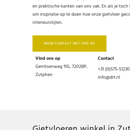
en praktische kanten van ons vak. En als je toch
om inspiratie op te doen hoe onze gietvloer ge
interieurstijlen.
NEEM CONTACT MET ONS OP
Vind ons op
Contact
Gerritsenweg 11G, 7202BP,
+31 (0)575-5123
Zutphen
info@drt.nl
Gietvloeren winkel in Z