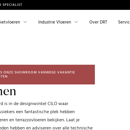
R SPECIALIST
ietvloeren
Industrie Vloeren
Over DRT
Servi
TUS IS ONZE SHOWROOM VANWEGE VAKANTIE
TEN.
hen
d is in de designwinkel CILO waar
siekers een fantastische plek hebben
ren en terrazzovloeren bekijken. Laat je
ieden hebben en adviseren over alle technische