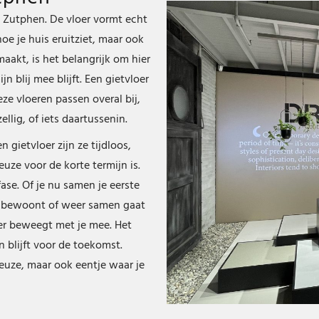
 Zutphen. De vloer vormt echt
hoe je huis eruitziet, maar ook
aakt, is het belangrijk om hier
n blij mee blijft. Een gietvloer
eze vloeren passen overal bij,
llig, of iets daartussenin.
gietvloer zijn ze tijdloos,
euze voor de korte termijn is.
fase. Of je nu samen je eerste
ef bewoont of weer samen gaat
er beweegt met je mee. Het
en blijft voor de toekomst.
keuze, maar ook eentje waar je