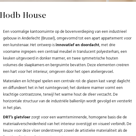
Hodb House
Een voormalige kantoorruimte op de bovenverdieping van een industrieel
gebouw in Anderlecht (Brussel), omgevormd tot een apart appartement voor
een kunstenaar. Het ontwerp is
innovatief en doordacht
, met drie
voorname ingrepen: een centraal meubel in translucent polyesterhars, een
keuken uitgevoerd in donker marmer, en twee symmetrische houten
volumes die slaapkamers en bergruimte bevatten. Deze elementen creëren
een hart voor het interieur, omgeven door het open ateliergevoel.
Materialen en lichtspel spelen een centrale rol: de glazen kast vangt daglicht
en diffundeert het in het ruimtegevoel; het donkere marmer vormt een
krachtige contrastzone, terwijl het warme hout de sfeer verzacht. De
horizontale structuur van de industriële balkenlijn wordt gevolgd en versterkt
in het plan.
DRT’s gietvloer
zorgt voor een warmteminnende, homogene basis die de
materiaalverscheidenheid van het interieur overstijgt en visueel verbindt. De
keuze voor deze vloer onderstreept zowel de artistieke materialiteit als de