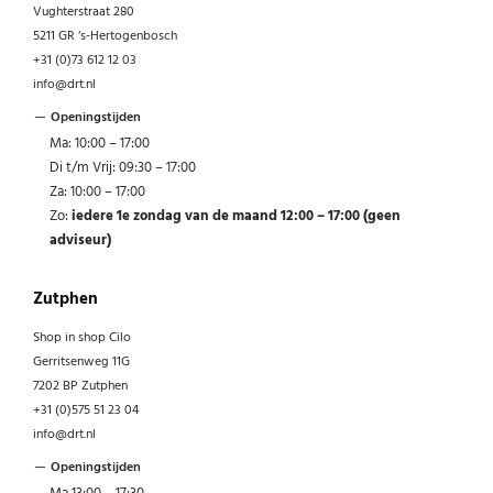
Vughterstraat 280
5211 GR ‘s-Hertogenbosch
+31 (0)73 612 12 03
info@drt.nl
Openingstijden
Ma: 10:00 – 17:00
Di t/m Vrij: 09:30 – 17:00
Za: 10:00 – 17:00
Zo:
iedere 1e zondag van de maand 12:00 – 17:00 (geen
adviseur)
Zutphen
Shop in shop Cilo
Gerritsenweg 11G
7202 BP Zutphen
+31 (0)575 51 23 04
info@drt.nl
Openingstijden