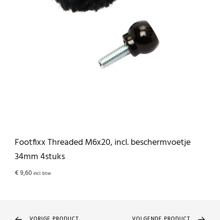
Footfixx Threaded M6x20, incl. beschermvoetje
C
34mm 4stuks
€
€
9,60
incl. btw
VORIGE PRODUCT
VOLGENDE PRODUCT