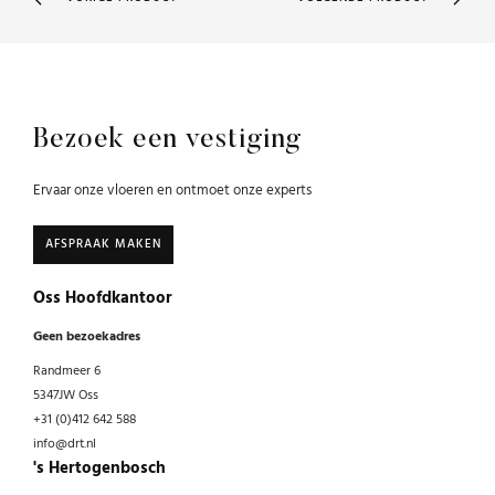
Bezoek een vestiging
Ervaar onze vloeren en ontmoet onze experts
AFSPRAAK MAKEN
Oss Hoofdkantoor
Geen bezoekadres
Randmeer 6
5347JW Oss
+31 (0)412 642 588
info@drt.nl
's Hertogenbosch