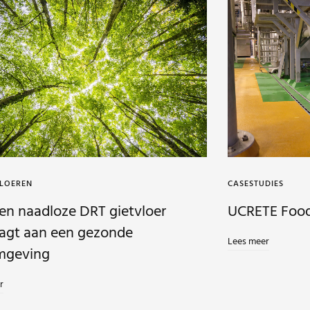
VLOEREN
CASESTUDIES
en naadloze DRT gietvloer
UCRETE Foo
aagt aan een gezonde
Lees meer
mgeving
r