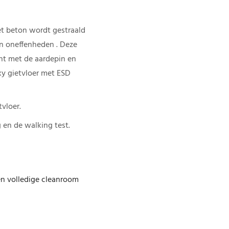
et beton wordt gestraald
n oneffenheden . Deze
ht met de aardepin en
oxy gietvloer met ESD
vloer.
 en de walking test.
en volledige cleanroom