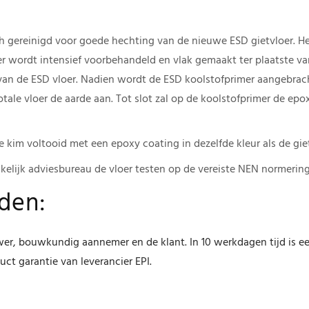
sch gereinigd voor goede hechting van de nieuwe ESD gietvloer. H
r wordt intensief voorbehandeld en vlak gemaakt ter plaatste va
an de ESD vloer. Nadien wordt de ESD koolstofprimer aangebrac
otale vloer de aarde aan. Tot slot zal op de koolstofprimer de ep
kim voltooid met een epoxy coating in dezelfde kleur als de giet
kelijk adviesbureau de vloer testen op de vereiste NEN normering
eden:
er, bouwkundig aannemer en de klant. In 10 werkdagen tijd is e
uct garantie van leverancier EPI.