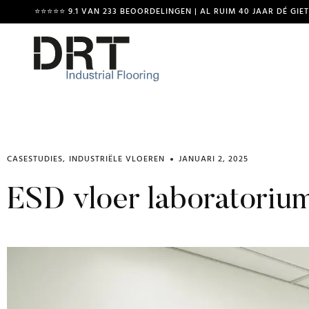
⭐⭐⭐⭐⭐ 9.1 VAN 233 BEOORDELINGEN | AL RUIM 40 JAAR DÉ GIE
CASESTUDIES
,
INDUSTRIËLE VLOEREN
JANUARI 2, 2025
ESD vloer laboratoriu