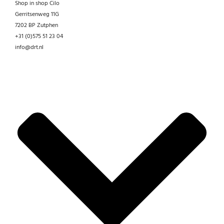
Shop in shop Cilo
Gerritsenweg 11G
7202 BP Zutphen
+31 (0)575 51 23 04
info@drt.nl