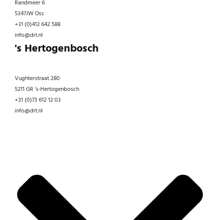
Randmeer 6
5347JW Oss
+31 (0)412 642 588
info@drt.nl
's Hertogenbosch
Vughterstraat 280
5211 GR ‘s-Hertogenbosch
+31 (0)73 612 12 03
info@drt.nl